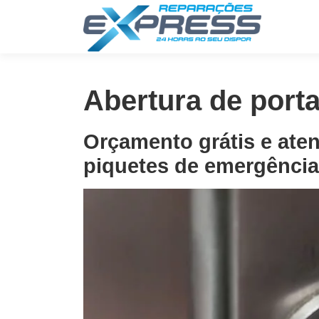
Saltar
para
conteúdo
Abertura de port
Orçamento grátis e ate
piquetes de emergência