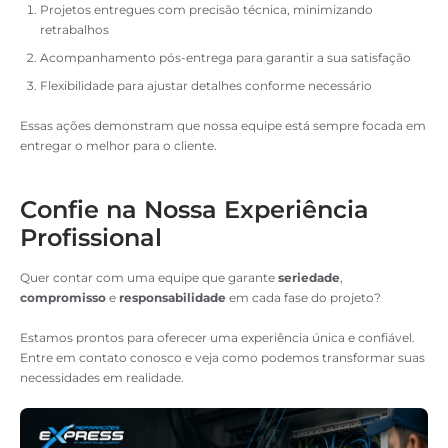
Projetos entregues com precisão técnica, minimizando
retrabalhos
Acompanhamento pós-entrega para garantir a sua satisfação
Flexibilidade para ajustar detalhes conforme necessário
Essas ações demonstram que nossa equipe está sempre focada em
entregar o melhor para o cliente.
Confie na Nossa Experiência
Profissional
Quer contar com uma equipe que garante
seriedade
,
compromisso
e
responsabilidade
em cada fase do projeto?
Estamos prontos para oferecer uma experiência única e confiável.
Entre em contato conosco e veja como podemos transformar suas
necessidades em realidade.