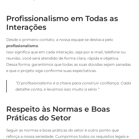
Profissionalismo em Todas as
Interações
Desde o primeiro contato, a nossa equipe se destaca pelo
profissionalismo
.
Isso significa que em cada interação, seja por e-mail, telefone ou
reunião, você será atendido de forma clara, rápida e objetiva.
Dessa forma, garantimos que todas as suas dúvidas sejam sanadas
e que o projeto siga conforme suas expectativas.
“O profissionalismo é a chave para construir confiança. Cada
detalhe conta, e levamos isso muito a sério.”
Respeito às Normas e Boas
Práticas do Setor
Seguir as normas e boas práticas do setor é outro ponto que
reforça a nossa seriedade. Cumprimos todos os requisitos legais e