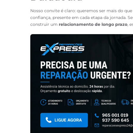
Nosso convite é claro: queremos ser mais do qu
confiança, presente em cada etapa da jornada.
construir um
relacionamento de longo prazo
, 