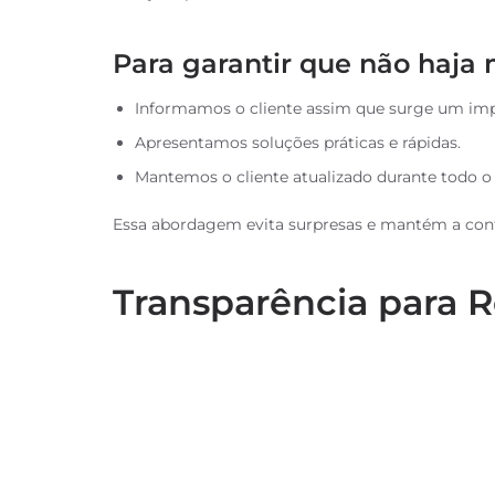
Para garantir que não haja 
Informamos o cliente assim que surge um imp
Apresentamos soluções práticas e rápidas.
Mantemos o cliente atualizado durante todo o
Essa abordagem evita surpresas e mantém a conf
Transparência para 
A
transparência nos negócios
cria uma base sól
claros e honestos, conseguimos construir uma pa