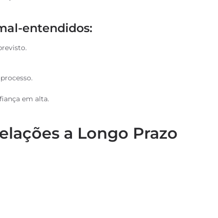
mal-entendidos:
revisto.
 processo.
iança em alta.
Relações a Longo Prazo
ida para relações duradouras. Ao sermos sempre
rceria que vai além de uma transação única.