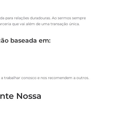
ação baseada em:
em a trabalhar conosco e nos recomendem a outros.
nte Nossa
em transparente em seu próximo contato. Veja como
ocessos sem surpresas podem transformar sua
a da transparência nos negócios: