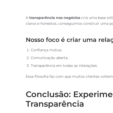
Nosso foco é criar uma rel
Confiança mútua.
Comunicação aberta.
Transparência em todas as interações.
Essa filosofia faz com que muitos clientes volt
Conclusão: Experime
Transparência
Convidamos você a experimentar nossa abordag
uma
comunicação clara
, soluções rápidas e pr
experiência.
Aqui está um vídeo que exemplifica a importânci