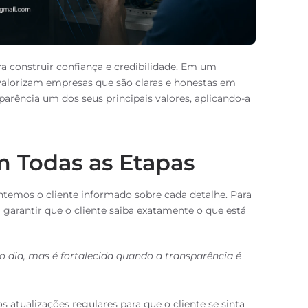
a construir confiança e credibilidade. Em um
valorizam empresas que são claras e honestas em
parência um dos seus principais valores, aplicando-a
m Todas as Etapas
ntemos o cliente informado sobre cada detalhe. Para
 garantir que o cliente saiba exatamente o que está
o dia, mas é fortalecida quando a transparência é
 atualizações regulares para que o cliente se sinta